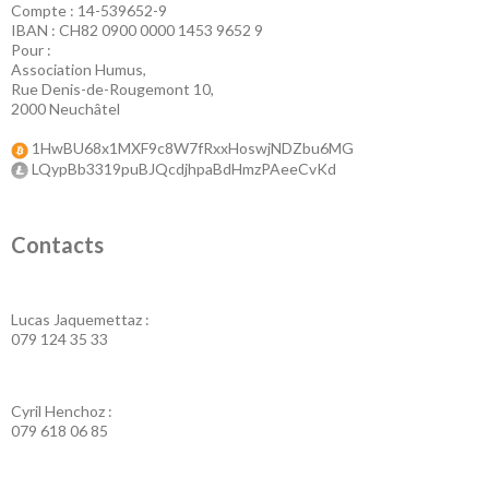
Compte : 14-539652-9
IBAN : CH82 0900 0000 1453 9652 9
Pour :
Association Humus,
Rue Denis-de-Rougemont 10,
2000 Neuchâtel
1HwBU68x1MXF9c8W7fRxxHoswjNDZbu6MG
LQypBb3319puBJQcdjhpaBdHmzPAeeCvKd
Contacts
Lucas Jaquemettaz :
079 124 35 33
Cyril Henchoz :
079 618 06 85