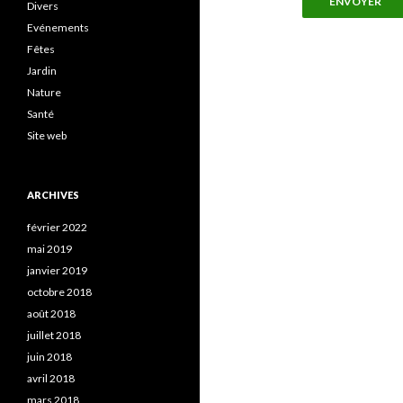
ENVOYER
Divers
Evénements
Fêtes
Jardin
Nature
Santé
Site web
ARCHIVES
février 2022
mai 2019
janvier 2019
octobre 2018
août 2018
juillet 2018
juin 2018
avril 2018
mars 2018