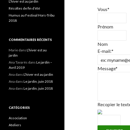
L’hiver est au jardin
Récoltes de fin d’été
Vous
*
Humus au Festival Hors-Tribu
2018
Prénom
COMMENTAIRES RÉCENTS
Nom
Marie
dans
L’hiver est au
E-mail:
*
jardin
Ana Tavarès
dans
Le jardin –
Avril 2019
Message
*
Ana
dans
L’hiver est au jardin
Ana
dans
Le jardin, juin 2018
Ana
dans
Le jardin, juin 2018
Recopier le text
CATÉGORIES
Association
Ateliers