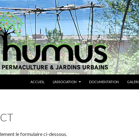
ALLER AU CONTENU
ACCUEIL
L’ASSOCIATION
DOCUMENTATION
GALERI
CT
ement le formulaire ci-dessous.