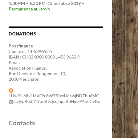
1:30 PM
–
6:30 PM
,
15 octobre 2019
–
Permanence au jardin
DONATIONS
Postfinance
Compte : 14-539652-9
IBAN : CH82 0900 0000 1453 9652 9
Pour :
Association Humus,
Rue Denis-de-Rougemont 10,
2000 Neuchâtel
1HwBU68x1MXF9c8W7fRxxHoswjNDZbu6MG
LQypBb3319puBJQcdjhpaBdHmzPAeeCvKd
Contacts