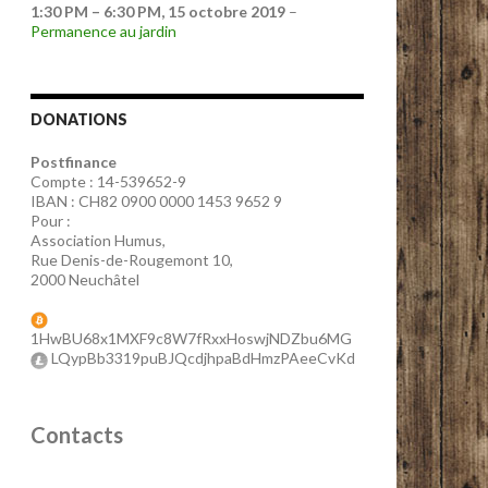
1:30 PM
–
6:30 PM
,
15 octobre 2019
–
Permanence au jardin
DONATIONS
Postfinance
Compte : 14-539652-9
IBAN : CH82 0900 0000 1453 9652 9
Pour :
Association Humus,
Rue Denis-de-Rougemont 10,
2000 Neuchâtel
1HwBU68x1MXF9c8W7fRxxHoswjNDZbu6MG
LQypBb3319puBJQcdjhpaBdHmzPAeeCvKd
Contacts