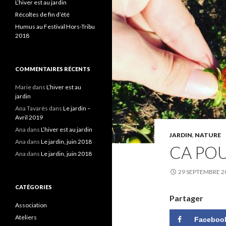
L’hiver est au jardin
Récoltes de fin d’été
Humus au Festival Hors-Tribu
2018
COMMENTAIRES RÉCENTS
Marie
dans
L’hiver est au
jardin
Ana Tavarès
dans
Le jardin –
Avril 2019
Ana
dans
L’hiver est au jardin
JARDIN
,
NATURE
Ana
dans
Le jardin, juin 2018
CA POU
Ana
dans
Le jardin, juin 2018
29 SEPTEMBRE 2
CATÉGORIES
Partager
Association
Ateliers
Faceboo