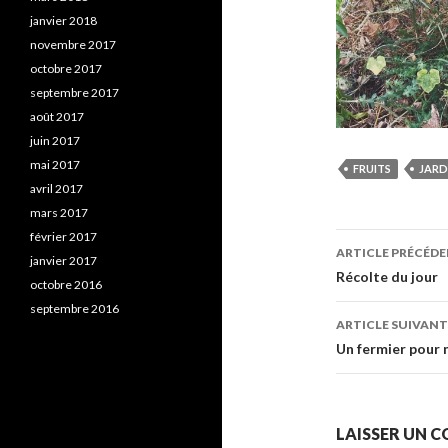
janvier 2018
novembre 2017
octobre 2017
septembre 2017
août 2017
juin 2017
mai 2017
FRUITS
JARD
avril 2017
mars 2017
février 2017
Navigati
ARTICLE PRÉCÉD
janvier 2017
des
Récolte du jour
octobre 2016
articles
septembre 2016
ARTICLE SUIVANT
Un fermier pour 
LAISSER UN 