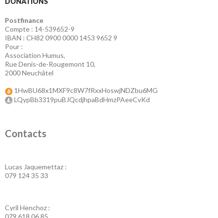
DONATIONS
Postfinance
Compte : 14-539652-9
IBAN : CH82 0900 0000 1453 9652 9
Pour :
Association Humus,
Rue Denis-de-Rougemont 10,
2000 Neuchâtel
1HwBU68x1MXF9c8W7fRxxHoswjNDZbu6MG
LQypBb3319puBJQcdjhpaBdHmzPAeeCvKd
Contacts
Lucas Jaquemettaz :
079 124 35 33
Cyril Henchoz :
079 618 06 85