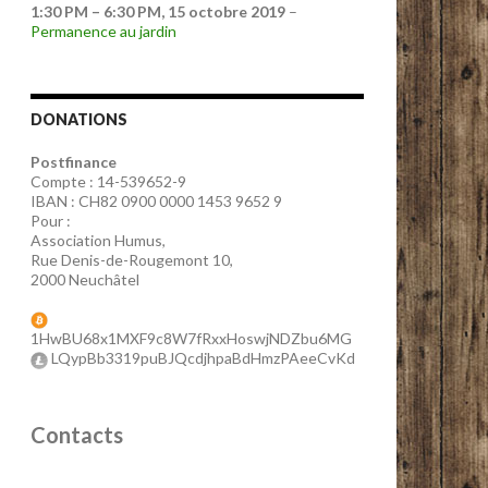
1:30 PM
–
6:30 PM
,
15 octobre 2019
–
Permanence au jardin
DONATIONS
Postfinance
Compte : 14-539652-9
IBAN : CH82 0900 0000 1453 9652 9
Pour :
Association Humus,
Rue Denis-de-Rougemont 10,
2000 Neuchâtel
1HwBU68x1MXF9c8W7fRxxHoswjNDZbu6MG
LQypBb3319puBJQcdjhpaBdHmzPAeeCvKd
Contacts