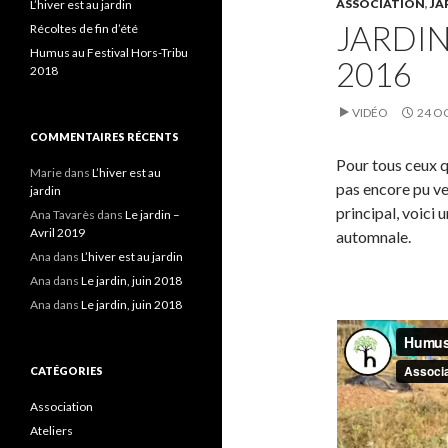
ASSOCIATION
,
JA
L’hiver est au jardin
JARDI
Récoltes de fin d’été
Humus au Festival Hors-Tribu
2016
2018
VIDÉO
24 O
COMMENTAIRES RÉCENTS
Pour tous ceux q
Marie
dans
L’hiver est au
pas encore pu ven
jardin
principal, voici 
Ana Tavarès
dans
Le jardin –
Avril 2019
automnale.
Ana
dans
L’hiver est au jardin
Ana
dans
Le jardin, juin 2018
Ana
dans
Le jardin, juin 2018
CATÉGORIES
Association
Ateliers