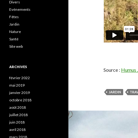
Divers
Evénements
Fêtes
Jardin
Nature
Santé
Site web
ARCHIVES
Source :
Humus J
février 2022
mai 2019
JARDIN
TRA
janvier 2019
octobre 2018
août 2018
juillet 2018
juin 2018
avril 2018
mars 2018