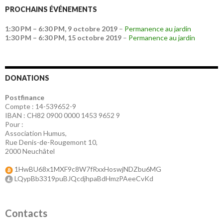
PROCHAINS ÉVÉNEMENTS
1:30 PM
–
6:30 PM
,
9 octobre 2019
–
Permanence au jardin
1:30 PM
–
6:30 PM
,
15 octobre 2019
–
Permanence au jardin
DONATIONS
Postfinance
Compte : 14-539652-9
IBAN : CH82 0900 0000 1453 9652 9
Pour :
Association Humus,
Rue Denis-de-Rougemont 10,
2000 Neuchâtel
1HwBU68x1MXF9c8W7fRxxHoswjNDZbu6MG
LQypBb3319puBJQcdjhpaBdHmzPAeeCvKd
Contacts