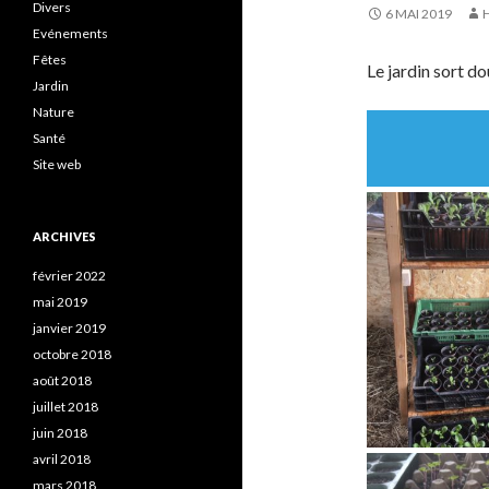
Divers
6 MAI 2019
Evénements
Fêtes
Le jardin sort d
Jardin
Nature
Santé
Site web
ARCHIVES
février 2022
mai 2019
janvier 2019
octobre 2018
août 2018
juillet 2018
juin 2018
avril 2018
mars 2018