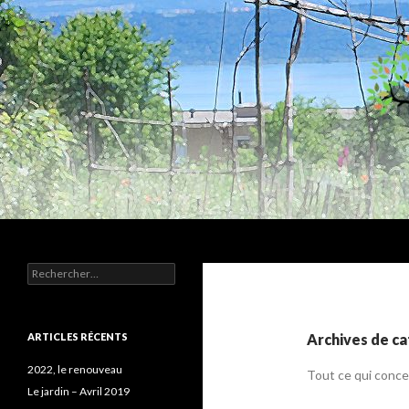
Recherche
Humus
Rechercher :
Association agroécologique
ARTICLES RÉCENTS
Archives de ca
2022, le renouveau
Tout ce qui concer
Le jardin – Avril 2019