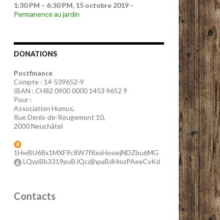
1:30 PM
–
6:30 PM
,
15 octobre 2019
–
Permanence au jardin
DONATIONS
Postfinance
Compte : 14-539652-9
IBAN : CH82 0900 0000 1453 9652 9
Pour :
Association Humus,
Rue Denis-de-Rougemont 10,
2000 Neuchâtel
1HwBU68x1MXF9c8W7fRxxHoswjNDZbu6MG
LQypBb3319puBJQcdjhpaBdHmzPAeeCvKd
Contacts