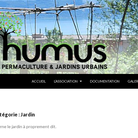
ALLER AU CONTENU
ACCUEIL
L’ASSOCIATION
DOCUMENTATION
GALER
tégorie : Jardin
ne le jardin à proprement dit.