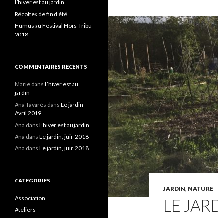
L’hiver est au jardin
Récoltes de fin d’été
Humus au Festival Hors-Tribu
2018
COMMENTAIRES RÉCENTS
Marie
dans
L’hiver est au
jardin
Ana Tavarès
dans
Le jardin –
Avril 2019
Ana
dans
L’hiver est au jardin
Ana
dans
Le jardin, juin 2018
Ana
dans
Le jardin, juin 2018
CATÉGORIES
JARDIN
,
NATURE
Association
LE JAR
Ateliers