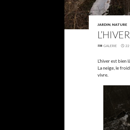
JARDIN
,
NATURE
L’HIVE
GALERIE
22
L’hiver est bien là
La neige, le froi
vivre.