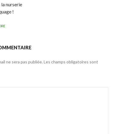
 la nurserie
quage !
DRE
COMMENTAIRE
il ne sera pas publiée.
Les champs obligatoires sont