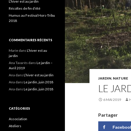
L’hiver est au jardin
Récoltes de fin d’été
Humus au Festival Hors-Tribu
2018
COMMENTAIRES RÉCENTS
Marie
dans
L’hiver est au
jardin
Ana Tavarès
dans
Le jardin –
Avril 2019
Ana
dans
L’hiver est au jardin
JARDIN
,
NATURE
Ana
dans
Le jardin, juin 2018
LE JAR
Ana
dans
Le jardin, juin 2018
6 MAI 2019
CATÉGORIES
Partager
Association
Ateliers
Faceboo