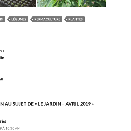
IN
LÉGUMES
PERMACULTURE
PLANTES
on
ENT
din
au
 AU SUJET DE « LE JARDIN – AVRIL 2019 »
rès
9 À 10:30 AM