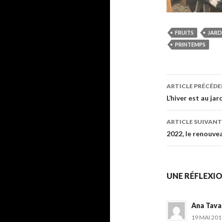
FRUITS
JARD
PRINTEMPS
Navigati
ARTICLE PRÉCÉD
des
L’hiver est au jar
articles
ARTICLE SUIVANT
2022, le renouve
UNE RÉFLEXION
Ana Tava
19 MAI 201