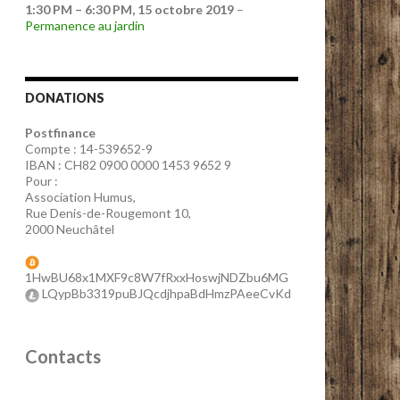
1:30 PM
–
6:30 PM
,
15 octobre 2019
–
Permanence au jardin
DONATIONS
Postfinance
Compte : 14-539652-9
IBAN : CH82 0900 0000 1453 9652 9
Pour :
Association Humus,
Rue Denis-de-Rougemont 10,
2000 Neuchâtel
1HwBU68x1MXF9c8W7fRxxHoswjNDZbu6MG
LQypBb3319puBJQcdjhpaBdHmzPAeeCvKd
Contacts