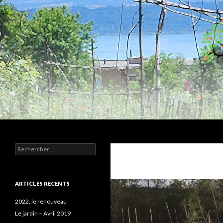
Recherche
Humus
Rechercher :
Association agroécologique
ARTICLES RÉCENTS
2022, le renouveau
Le jardin – Avril 2019