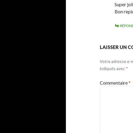
Super joli
Bon repi
RÉPON
LAISSER UN 
Votre adresse e-ma
indiqués avec
*
Commentaire
*