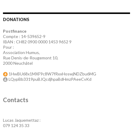
DONATIONS
Postfinance
Compte : 14-539652-9
IBAN : CH82 0900 0000 1453 9652 9
Pour :
Association Humus,
Rue Denis-de-Rougemont 10,
2000 Neuchâtel
1HwBU68x1MXF9c8W7fRxxHoswjNDZbu6MG
LQypBb3319puBJQcdjhpaBdHmzPAeeCvKd
Contacts
Lucas Jaquemettaz :
079 124 35 33