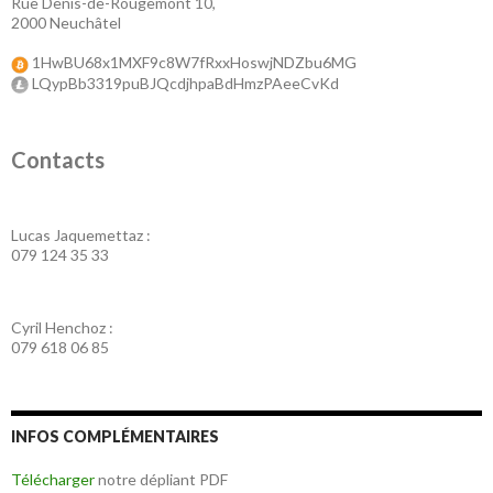
Rue Denis-de-Rougemont 10,
2000 Neuchâtel
1HwBU68x1MXF9c8W7fRxxHoswjNDZbu6MG
LQypBb3319puBJQcdjhpaBdHmzPAeeCvKd
Contacts
Lucas Jaquemettaz :
079 124 35 33
Cyril Henchoz :
079 618 06 85
INFOS COMPLÉMENTAIRES
Télécharger
notre dépliant PDF