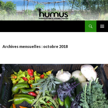
Recherche
Humus
ALLER
MENU
AU
PRINCI
CONTENU
Archives mensuelles : octobre 2018