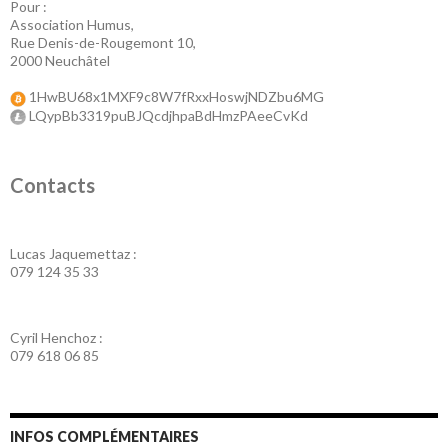
Pour :
Association Humus,
Rue Denis-de-Rougemont 10,
2000 Neuchâtel
1HwBU68x1MXF9c8W7fRxxHoswjNDZbu6MG
LQypBb3319puBJQcdjhpaBdHmzPAeeCvKd
Contacts
Lucas Jaquemettaz :
079 124 35 33
Cyril Henchoz :
079 618 06 85
INFOS COMPLÉMENTAIRES