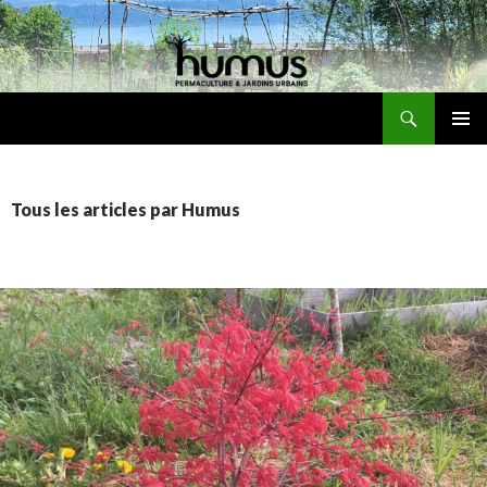
Recherche
Humus
ALLER
MENU
AU
PRINCI
CONTENU
Tous les articles par Humus