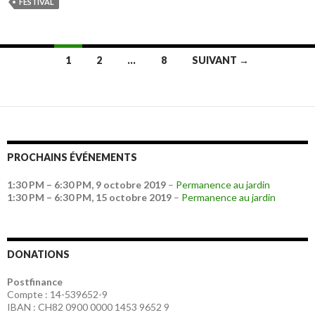
FESTIVAL
Navigation
1
2
…
8
SUIVANT →
des
articles
PROCHAINS ÉVÉNEMENTS
1:30 PM
–
6:30 PM
,
9 octobre 2019
–
Permanence au jardin
1:30 PM
–
6:30 PM
,
15 octobre 2019
–
Permanence au jardin
DONATIONS
Postfinance
Compte : 14-539652-9
IBAN : CH82 0900 0000 1453 9652 9