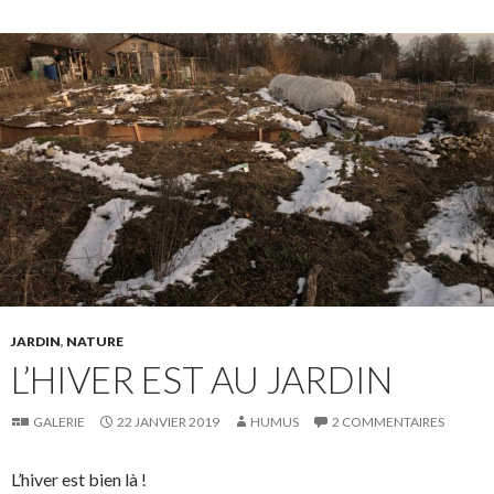
JARDIN
,
NATURE
L’HIVER EST AU JARDIN
GALERIE
22 JANVIER 2019
HUMUS
2 COMMENTAIRES
L’hiver est bien là !