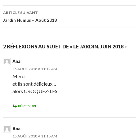
articles
ARTICLE SUIVANT
Jardin Humus – Août 2018
2 RÉFLEXIONS AU SUJET DE « LE JARDIN, JUIN 2018 »
Ana
15 AOÛT 2018 À 11:12 AM
Merci.
et ils sont délicieux…
alors CROQUEZ-LES
RÉPONDRE
Ana
15 AOÛT 2018 À 11:18 AM