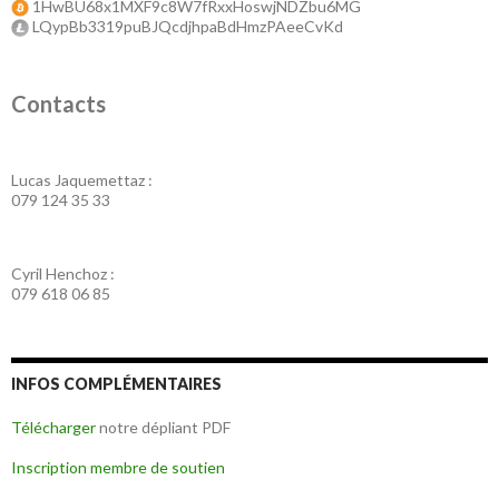
1HwBU68x1MXF9c8W7fRxxHoswjNDZbu6MG
LQypBb3319puBJQcdjhpaBdHmzPAeeCvKd
Contacts
Lucas Jaquemettaz :
079 124 35 33
Cyril Henchoz :
079 618 06 85
INFOS COMPLÉMENTAIRES
Télécharger
notre dépliant PDF
Inscription membre de soutien