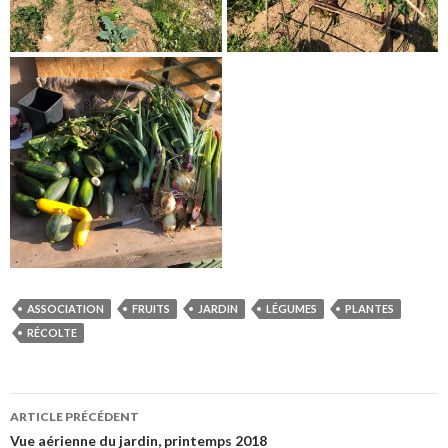
ASSOCIATION
FRUITS
JARDIN
LÉGUMES
PLANTES
RÉCOLTE
Navigation
ARTICLE PRÉCÉDENT
des
Vue aérienne du jardin, printemps 2018