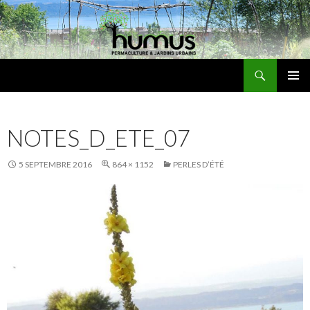
Recherche
Humus
ALLER
MENU
AU
PRINCI
CONTENU
NOTES_D_ETE_07
5 SEPTEMBRE 2016
864 × 1152
PERLES D’ÉTÉ