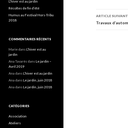
L’hiver est au jardin
Récoltes de fin d’été
Navigati
Humus au Festival Hors-Tribu
ARTICLE SUIVANT
2018
des
Travaux d’auto
articles
COMMENTAIRES RÉCENTS
Marie
dans
L’hiver est au
jardin
Ana Tavarès
dans
Le jardin –
Avril 2019
Ana
dans
L’hiver est au jardin
Ana
dans
Le jardin, juin 2018
Ana
dans
Le jardin, juin 2018
CATÉGORIES
Association
Ateliers