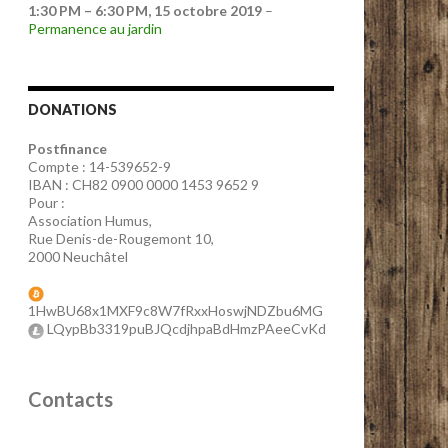
1:30 PM
–
6:30 PM
,
15 octobre 2019
–
Permanence au jardin
DONATIONS
Postfinance
Compte : 14-539652-9
IBAN : CH82 0900 0000 1453 9652 9
Pour :
Association Humus,
Rue Denis-de-Rougemont 10,
2000 Neuchâtel
1HwBU68x1MXF9c8W7fRxxHoswjNDZbu6MG
LQypBb3319puBJQcdjhpaBdHmzPAeeCvKd
Contacts