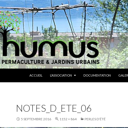
ALLER AU CONTENU
ACCUEIL
L’ASSOCIATION
DOCUMENTATION
GALER
NOTES_D_ETE_06
5 SEPTEMBRE 2016
1152 × 864
PERLES D’ÉTÉ