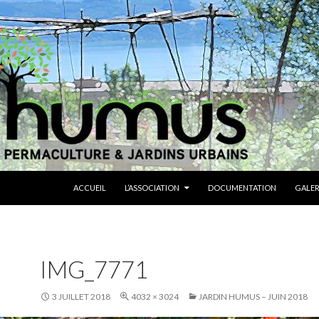
ALLER AU CONTENU
ACCUEIL
L’ASSOCIATION
DOCUMENTATION
GALER
IMG_7771
3 JUILLET 2018
4032 × 3024
JARDIN HUMUS – JUIN 2018