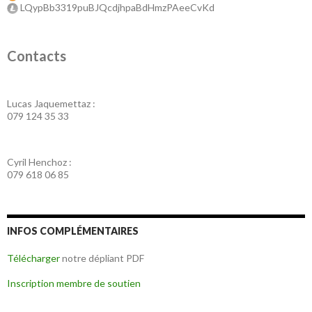
LQypBb3319puBJQcdjhpaBdHmzPAeeCvKd
Contacts
Lucas Jaquemettaz :
079 124 35 33
Cyril Henchoz :
079 618 06 85
INFOS COMPLÉMENTAIRES
Télécharger
notre dépliant PDF
Inscription membre de soutien