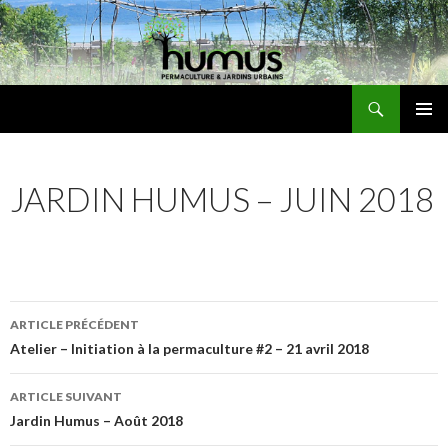
Recherche
Humus
ALLER
MENU
AU
PRINCI
CONTENU
JARDIN HUMUS – JUIN 2018
Navigation
ARTICLE PRÉCÉDENT
des
Atelier – Initiation à la permaculture #2 – 21 avril 2018
articles
ARTICLE SUIVANT
Jardin Humus – Août 2018