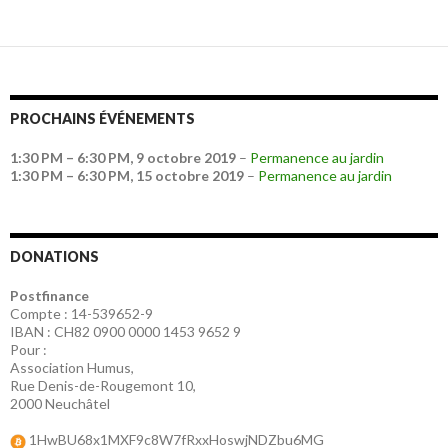
PROCHAINS ÉVÉNEMENTS
1:30 PM
–
6:30 PM
,
9 octobre 2019
–
Permanence au jardin
1:30 PM
–
6:30 PM
,
15 octobre 2019
–
Permanence au jardin
DONATIONS
Postfinance
Compte : 14-539652-9
IBAN : CH82 0900 0000 1453 9652 9
Pour :
Association Humus,
Rue Denis-de-Rougemont 10,
2000 Neuchâtel
1HwBU68x1MXF9c8W7fRxxHoswjNDZbu6MG