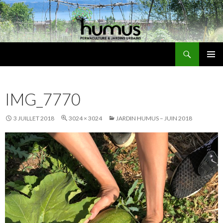
Recherche
Humus
ALLER
MENU
AU
PRINCI
CONTENU
IMG_7770
3 JUILLET 2018
3024 × 3024
JARDIN HUMUS – JUIN 2018