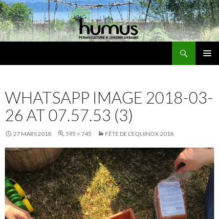
Recherche
Humus
ALLER
MENU
AU
PRINCI
CONTENU
WHATSAPP IMAGE 2018-03-
26 AT 07.57.53 (3)
27 MARS 2018
595 × 745
FÊTE DE L’EQUINOX 2018