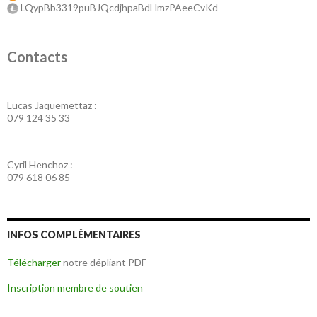
LQypBb3319puBJQcdjhpaBdHmzPAeeCvKd
Contacts
Lucas Jaquemettaz :
079 124 35 33
Cyril Henchoz :
079 618 06 85
INFOS COMPLÉMENTAIRES
Télécharger
notre dépliant PDF
Inscription membre de soutien