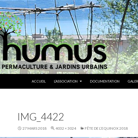
ALLER AU CONTENU
ACCUEIL
L’ASSOCIATION
DOCUMENTATION
GALER
IMG_4422
27 MARS 2018
4032 × 3024
FÊTE DE L’EQUINOX 2018