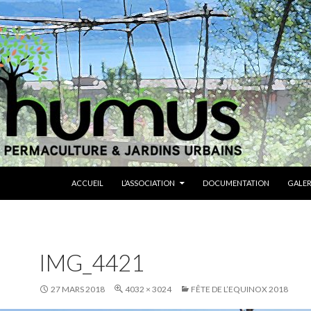
ALLER AU CONTENU
ACCUEIL
L’ASSOCIATION
DOCUMENTATION
GALER
IMG_4421
27 MARS 2018
4032 × 3024
FÊTE DE L’EQUINOX 2018