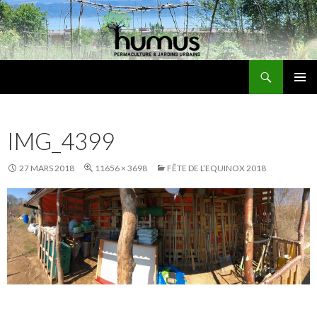
Recherche
Humus
ALLER
MENU
AU
PRINCI
CONTENU
IMG_4399
27 MARS 2018
11656 × 3698
FÊTE DE L’EQUINOX 2018