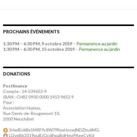
PROCHAINS ÉVÉNEMENTS
1:30 PM
–
6:30 PM
,
9 octobre 2019
–
Permanence au jardin
1:30 PM
–
6:30 PM
,
15 octobre 2019
–
Permanence au jardin
DONATIONS
Postfinance
Compte : 14-539652-9
IBAN : CH82 0900 0000 1453 9652 9
Pour :
Association Humus,
Rue Denis-de-Rougemont 10,
2000 Neuchâtel
1HwBU68x1MXF9c8W7fRxxHoswjNDZbu6MG
LQypBb3319puBJQcdjhpaBdHmzPAeeCvKd