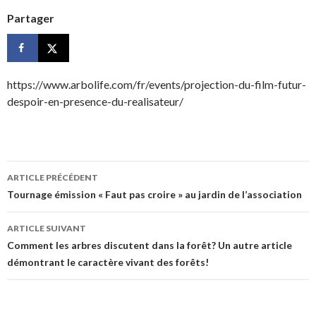
Partager
https://www.arbolife.com/fr/events/projection-du-film-futur-
despoir-en-presence-du-realisateur/
Navigation
ARTICLE PRÉCÉDENT
des
Tournage émission « Faut pas croire » au jardin de l’association
articles
ARTICLE SUIVANT
Comment les arbres discutent dans la forêt? Un autre article
démontrant le caractère vivant des forêts!