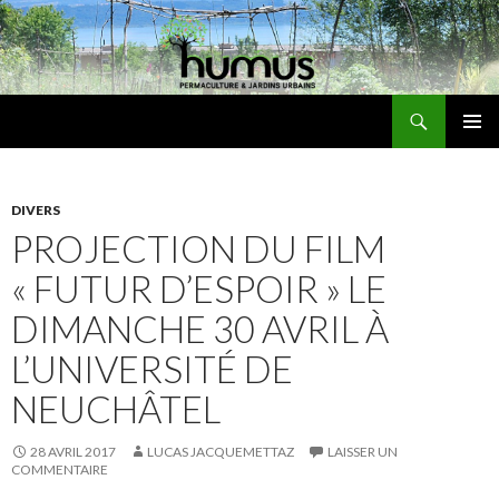
Recherche
Humus
ALLER
MENU
AU
PRINCI
CONTENU
DIVERS
PROJECTION DU FILM
« FUTUR D’ESPOIR » LE
DIMANCHE 30 AVRIL À
L’UNIVERSITÉ DE
NEUCHÂTEL
28 AVRIL 2017
LUCAS JACQUEMETTAZ
LAISSER UN
COMMENTAIRE