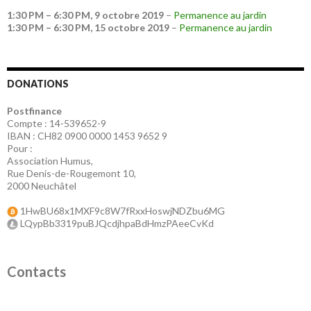
1:30 PM
–
6:30 PM
,
9 octobre 2019
–
Permanence au jardin
1:30 PM
–
6:30 PM
,
15 octobre 2019
–
Permanence au jardin
DONATIONS
Postfinance
Compte : 14-539652-9
IBAN : CH82 0900 0000 1453 9652 9
Pour :
Association Humus,
Rue Denis-de-Rougemont 10,
2000 Neuchâtel
1HwBU68x1MXF9c8W7fRxxHoswjNDZbu6MG
LQypBb3319puBJQcdjhpaBdHmzPAeeCvKd
Contacts