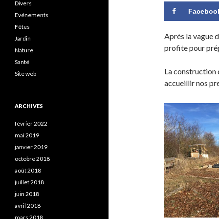
Divers
Faceboo
Evénements
Fêtes
Après la vague de
Jardin
profite pour pré
Nature
Santé
La construction 
Site web
accueillir nos p
ARCHIVES
février 2022
mai 2019
janvier 2019
octobre 2018
août 2018
juillet 2018
juin 2018
avril 2018
mars 2018