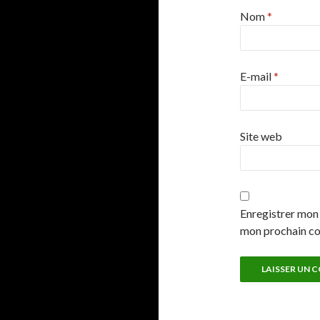
Nom
*
E-mail
*
Site web
Enregistrer mon 
mon prochain c