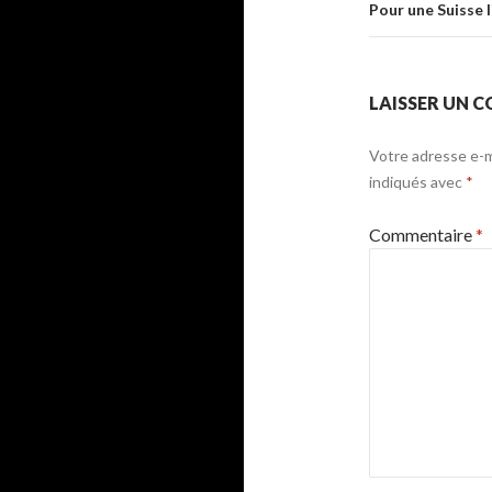
Pour une Suisse 
LAISSER UN 
Votre adresse e-ma
indiqués avec
*
Commentaire
*