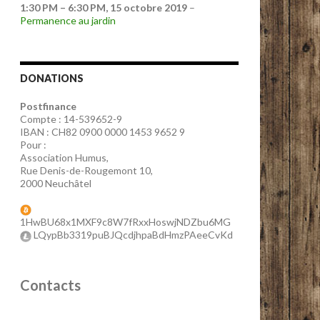
1:30 PM
–
6:30 PM
,
15 octobre 2019
–
Permanence au jardin
DONATIONS
Postfinance
Compte : 14-539652-9
IBAN : CH82 0900 0000 1453 9652 9
Pour :
Association Humus,
Rue Denis-de-Rougemont 10,
2000 Neuchâtel
1HwBU68x1MXF9c8W7fRxxHoswjNDZbu6MG
LQypBb3319puBJQcdjhpaBdHmzPAeeCvKd
Contacts