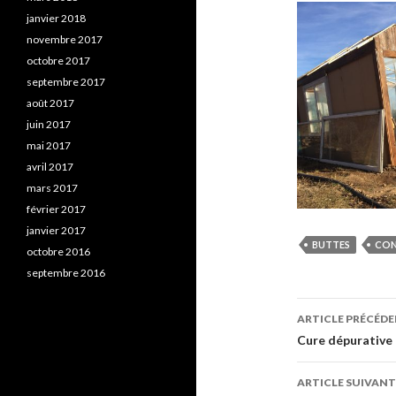
janvier 2018
novembre 2017
octobre 2017
septembre 2017
août 2017
juin 2017
mai 2017
avril 2017
mars 2017
février 2017
janvier 2017
BUTTES
CON
octobre 2016
septembre 2016
Navigati
ARTICLE PRÉCÉD
des
Cure dépurative 
articles
ARTICLE SUIVANT