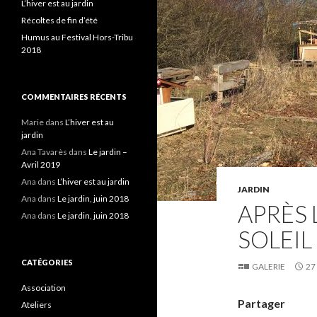
L’hiver est au jardin
Récoltes de fin d’été
Humus au Festival Hors-Tribu
2018
COMMENTAIRES RÉCENTS
Marie
dans
L’hiver est au
jardin
Ana Tavarès
dans
Le jardin –
Avril 2019
Ana
dans
L’hiver est au jardin
JARDIN
Ana
dans
Le jardin, juin 2018
APRÈS 
Ana
dans
Le jardin, juin 2018
SOLEIL
CATÉGORIES
GALERIE
27
Association
Partager
Ateliers