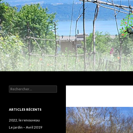
Recherche
Humus
Rechercher :
Association agroécologique
ARTICLES RÉCENTS
2022, le renouveau
Le jardin – Avril 2019