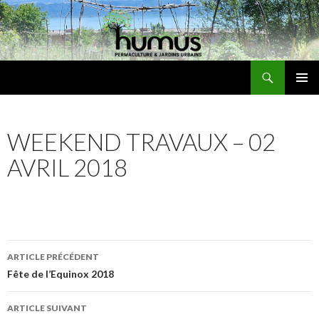
Recherche
Humus
ALLER
MENU
AU
PRINCI
CONTENU
WEEKEND TRAVAUX – 02
AVRIL 2018
Navigation
ARTICLE PRÉCÉDENT
des
Fête de l’Equinox 2018
articles
ARTICLE SUIVANT