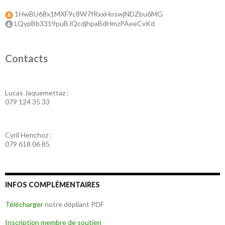
1HwBU68x1MXF9c8W7fRxxHoswjNDZbu6MG
LQypBb3319puBJQcdjhpaBdHmzPAeeCvKd
Contacts
Lucas Jaquemettaz :
079 124 35 33
Cyril Henchoz :
079 618 06 85
INFOS COMPLÉMENTAIRES
Télécharger
notre dépliant PDF
Inscription membre de soutien