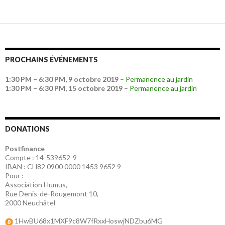
PROCHAINS ÉVÉNEMENTS
1:30 PM
–
6:30 PM
,
9 octobre 2019
–
Permanence au jardin
1:30 PM
–
6:30 PM
,
15 octobre 2019
–
Permanence au jardin
DONATIONS
Postfinance
Compte : 14-539652-9
IBAN : CH82 0900 0000 1453 9652 9
Pour :
Association Humus,
Rue Denis-de-Rougemont 10,
2000 Neuchâtel
1HwBU68x1MXF9c8W7fRxxHoswjNDZbu6MG