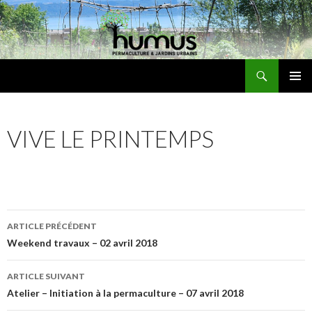
Recherche
Humus
ALLER
MENU
AU
PRINCI
CONTENU
VIVE LE PRINTEMPS
Navigation
ARTICLE PRÉCÉDENT
des
Weekend travaux – 02 avril 2018
articles
ARTICLE SUIVANT
Atelier – Initiation à la permaculture – 07 avril 2018