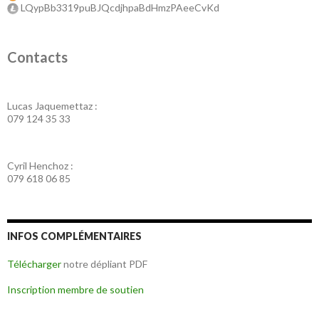
LQypBb3319puBJQcdjhpaBdHmzPAeeCvKd
Contacts
Lucas Jaquemettaz :
079 124 35 33
Cyril Henchoz :
079 618 06 85
INFOS COMPLÉMENTAIRES
Télécharger
notre dépliant PDF
Inscription membre de soutien