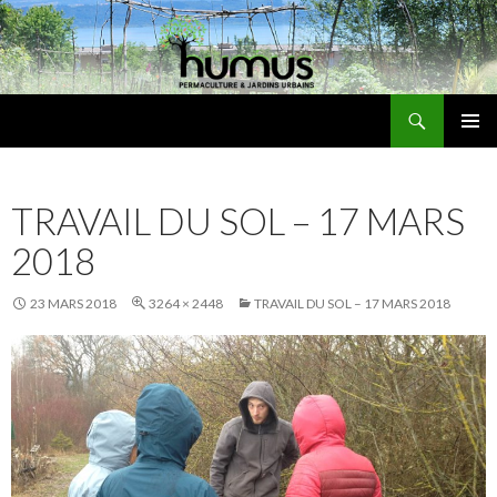
Recherche
Humus
ALLER
MENU
AU
PRINCI
CONTENU
TRAVAIL DU SOL – 17 MARS
2018
23 MARS 2018
3264 × 2448
TRAVAIL DU SOL – 17 MARS 2018