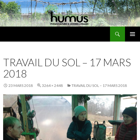
Recherche
Humus
ALLER
MENU
AU
PRINCI
CONTENU
TRAVAIL DU SOL – 17 MARS
2018
23 MARS 2018
3264 × 2448
TRAVAIL DU SOL – 17 MARS 2018