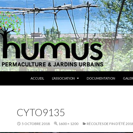
ALLER AU CONTENU
ACCUEIL
L’ASSOCIATION
DOCUMENTATION
GALER
CYTO9135
5 OCTOBRE 2018
1600 × 1200
RÉCOLTES DE FIN D’ÉTÉ 201