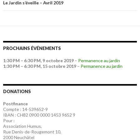
Le Jardin s’éveille – Avril 2019
PROCHAINS ÉVÉNEMENTS
1:30 PM
–
6:30 PM
,
9 octobre 2019
–
Permanence au jardin
1:30 PM
–
6:30 PM
,
15 octobre 2019
–
Permanence au jardin
DONATIONS
Postfinance
Compte : 14-539652-9
IBAN : CH82 0900 0000 1453 9652 9
Pour :
Association Humus,
Rue Denis-de-Rougemont 10,
2000 Neuchâtel