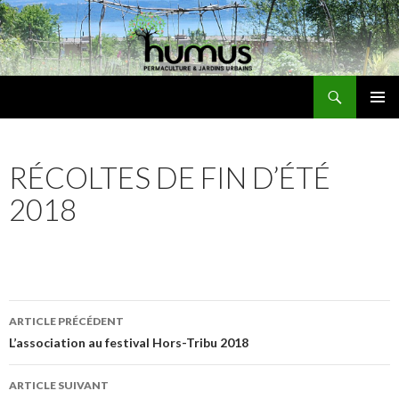
Recherche
Humus
ALLER
MENU
AU
PRINCI
CONTENU
RÉCOLTES DE FIN D’ÉTÉ
2018
Navigation
ARTICLE PRÉCÉDENT
des
L’association au festival Hors-Tribu 2018
articles
ARTICLE SUIVANT