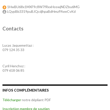
1HwBU68x1MXF9c8W7fRxxHoswjNDZbu6MG
LQypBb3319puBJQcdjhpaBdHmzPAeeCvKd
Contacts
Lucas Jaquemettaz :
079 124 35 33
Cyril Henchoz :
079 618 06 85
INFOS COMPLÉMENTAIRES
Télécharger
notre dépliant PDF
Inscription membre de soutien