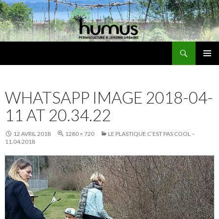
Recherche
Humus
ALLER
MENU
AU
PRINCI
CONTENU
WHATSAPP IMAGE 2018-04-
11 AT 20.34.22
12 AVRIL 2018
1280 × 720
LE PLASTIQUE C’EST PAS COOL –
11.04.2018