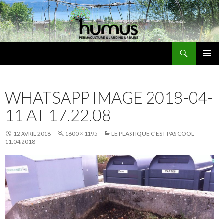
Recherche
Humus
ALLER
MENU
AU
PRINCI
CONTENU
WHATSAPP IMAGE 2018-04-
11 AT 17.22.08
12 AVRIL 2018
1600 × 1195
LE PLASTIQUE C’EST PAS COOL –
11.04.2018