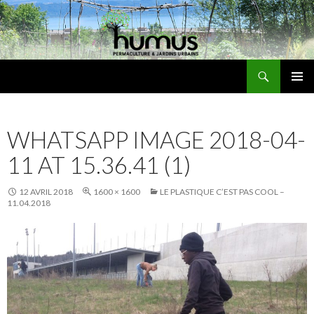
Recherche
Humus
ALLER
MENU
AU
PRINCI
CONTENU
WHATSAPP IMAGE 2018-04-
11 AT 15.36.41 (1)
12 AVRIL 2018
1600 × 1600
LE PLASTIQUE C’EST PAS COOL –
11.04.2018