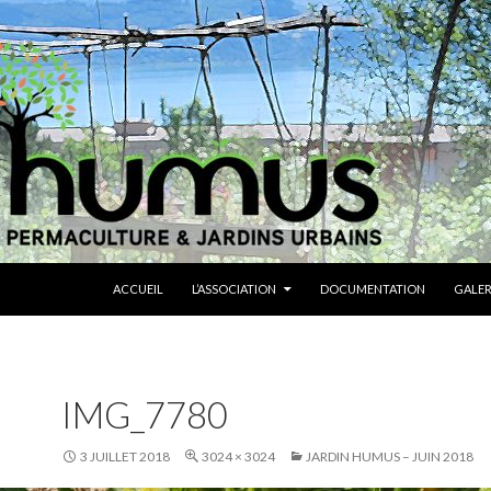
ALLER AU CONTENU
ACCUEIL
L’ASSOCIATION
DOCUMENTATION
GALER
IMG_7780
3 JUILLET 2018
3024 × 3024
JARDIN HUMUS – JUIN 2018