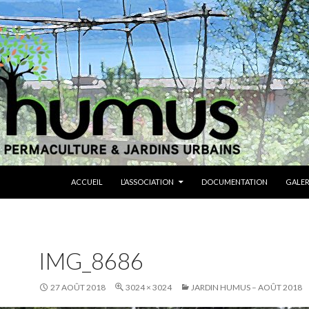
ALLER AU CONTENU
ACCUEIL
L’ASSOCIATION
DOCUMENTATION
GALER
IMG_8686
27 AOÛT 2018
3024 × 3024
JARDIN HUMUS – AOÛT 2018