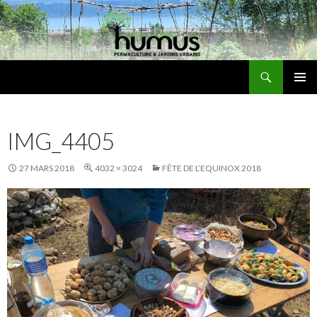
Recherche
Humus
ALLER
MENU
AU
PRINCI
CONTENU
IMG_4405
27 MARS 2018
4032 × 3024
FÊTE DE L’EQUINOX 2018