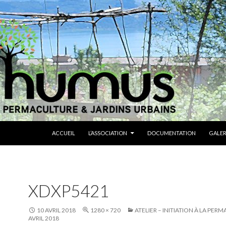
ALLER AU CONTENU
ACCUEIL
L’ASSOCIATION
DOCUMENTATION
GALER
XDXP5421
10 AVRIL 2018
1280 × 720
ATELIER – INITIATION À LA PER
AVRIL 2018