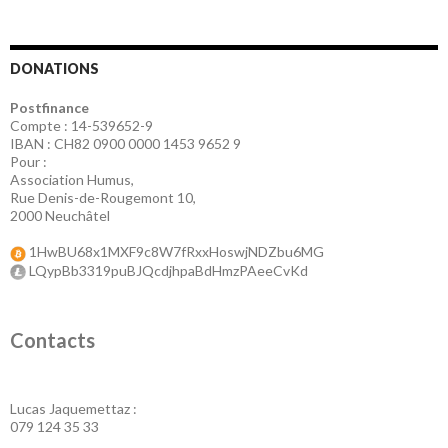
DONATIONS
Postfinance
Compte : 14-539652-9
IBAN : CH82 0900 0000 1453 9652 9
Pour :
Association Humus,
Rue Denis-de-Rougemont 10,
2000 Neuchâtel
1HwBU68x1MXF9c8W7fRxxHoswjNDZbu6MG
LQypBb3319puBJQcdjhpaBdHmzPAeeCvKd
Contacts
Lucas Jaquemettaz :
079 124 35 33