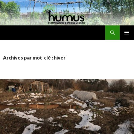
Recherche
Humus
ALLER
MENU
AU
PRINCI
CONTENU
Archives par mot-clé : hiver