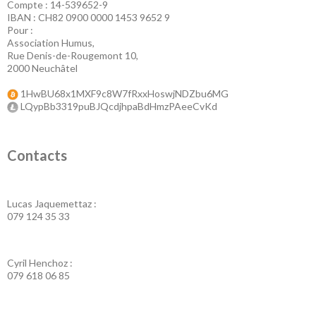
Compte : 14-539652-9
IBAN : CH82 0900 0000 1453 9652 9
Pour :
Association Humus,
Rue Denis-de-Rougemont 10,
2000 Neuchâtel
1HwBU68x1MXF9c8W7fRxxHoswjNDZbu6MG
LQypBb3319puBJQcdjhpaBdHmzPAeeCvKd
Contacts
Lucas Jaquemettaz :
079 124 35 33
Cyril Henchoz :
079 618 06 85