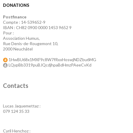
DONATIONS
Postfinance
Compte : 14-539652-9
IBAN : CH82 0900 0000 1453 9652 9
Pour :
Association Humus,
Rue Denis-de-Rougemont 10,
2000 Neuchâtel
1HwBU68x1MXF9c8W7fRxxHoswjNDZbu6MG
LQypBb3319puBJQcdjhpaBdHmzPAeeCvKd
Contacts
Lucas Jaquemettaz :
079 124 35 33
Cyril Henchoz :