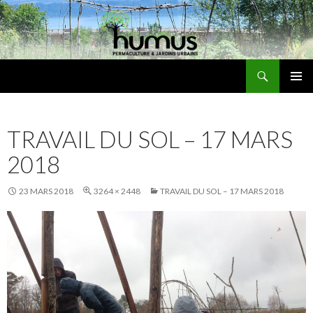
Recherche
Humus
ALLER
MENU
AU
PRINCI
CONTENU
TRAVAIL DU SOL – 17 MARS
2018
23 MARS 2018
3264 × 2448
TRAVAIL DU SOL – 17 MARS 2018