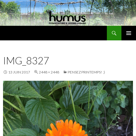
Recherche
Humus
ALLER
MENU
AU
PRINCI
CONTENU
IMG_8327
13 JUIN 2017
2448 × 2448
PENSEZ PRINTEMPS! ;)