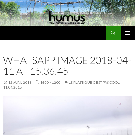
Recherche
Humus
ALLER
MENU
AU
PRINCI
CONTENU
WHATSAPP IMAGE 2018-04-
11 AT 15.36.45
12 AVRIL 2018
1600 × 1200
LE PLASTIQUE C’EST PAS COOL –
11.04.2018