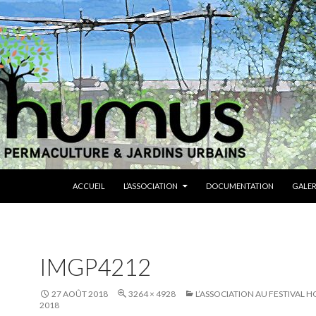
ALLER AU CONTENU
ACCUEIL
L’ASSOCIATION
DOCUMENTATION
GALER
IMGP4212
27 AOÛT 2018
3264 × 4928
L’ASSOCIATION AU FESTIVAL H
2018