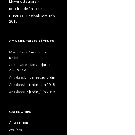
L’hiver est au jardin
Récoltes de fin d’été
Humus au Festival Hors-Tribu
2018
COMMENTAIRES RÉCENTS
Marie
dans
L’hiver est au
jardin
Ana Tavarès
dans
Le jardin –
Avril 2019
Ana
dans
L’hiver est au jardin
Ana
dans
Le jardin, juin 2018
Ana
dans
Le jardin, juin 2018
CATÉGORIES
Association
Ateliers