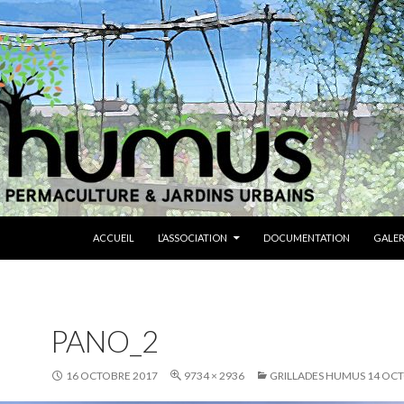
ALLER AU CONTENU
ACCUEIL
L’ASSOCIATION
DOCUMENTATION
GALER
PANO_2
16 OCTOBRE 2017
9734 × 2936
GRILLADES HUMUS 14 OC