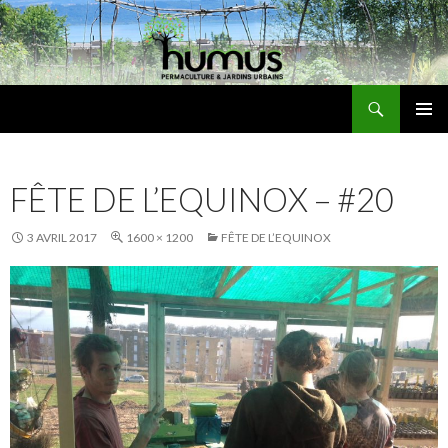
Recherche
Humus
ALLER
MENU
AU
PRINCI
CONTENU
FÊTE DE L’EQUINOX – #20
3 AVRIL 2017
1600 × 1200
FÊTE DE L’EQUINOX