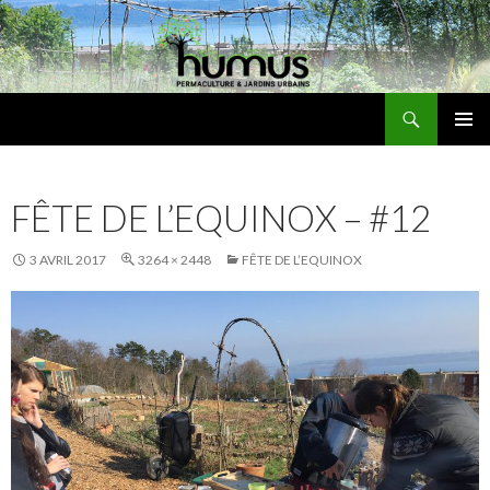
Recherche
Humus
ALLER
MENU
AU
PRINCI
CONTENU
FÊTE DE L’EQUINOX – #12
3 AVRIL 2017
3264 × 2448
FÊTE DE L’EQUINOX