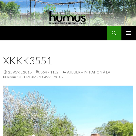
Recherche
Humus
ALLER
MENU
AU
PRINCI
CONTENU
XKKK3551
25 AVRIL 2018
864 × 1152
ATELIER – INITIATION À LA
PERMACULTURE #2 – 21 AVRIL 2018